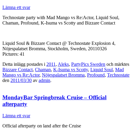
Lämna ett svar
Technostate party with Mad Mango vs Re:Actor, Liquid Soul,
Chaman, Profound, K-Isuma vs Scotty and Bizzare Contact
Liquid Soul & Bizzare Contact @ Technostate Explosion 4,
Nöjespalatset Bromma, Stockholm, Sweden, 20110326
Pictures: 41
Detta inlägg postades i
2011
,
Aleks
,
PartyPics Sweden
och märktes
Bizzare Contact
,
Chaman
,
K-Isuma vs Scotty
,
Liquid Soul
,
Mad
Mango vs Re:Actor
,
Nöjespalatset Bromma
,
Profound
,
Technostate
den
2011/03/30
av
admin
.
MondayBar Springbreak Cruise – Official
afterparty
Lämna ett svar
Official afterparty on land after the Cruise