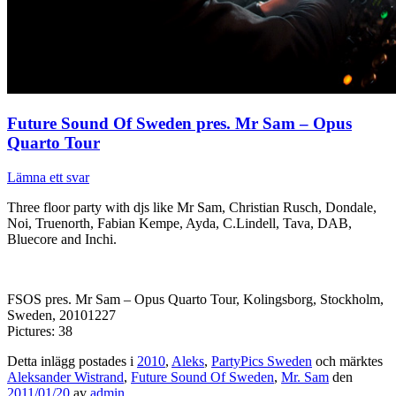
Future Sound Of Sweden pres. Mr Sam – Opus
Quarto Tour
Lämna ett svar
Three floor party with djs like Mr Sam, Christian Rusch, Dondale,
Noi, Truenorth, Fabian Kempe, Ayda, C.Lindell, Tava, DAB,
Bluecore and Inchi.
FSOS pres. Mr Sam – Opus Quarto Tour, Kolingsborg, Stockholm,
Sweden, 20101227
Pictures: 38
Detta inlägg postades i
2010
,
Aleks
,
PartyPics Sweden
och märktes
Aleksander Wistrand
,
Future Sound Of Sweden
,
Mr. Sam
den
2011/01/20
av
admin
.