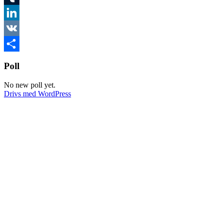
Tumblr
LinkedIn
VK
Dela
Poll
No new poll yet.
Drivs med WordPress