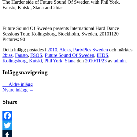
The Harder side of Future Sound Of Sweden with Phil York,
Fausto, Kutski, Stana and 2bias
Future Sound Of Sweden presents International Hard Dance
Sessions Tour, Kolingsborg, Stockholm, Sweden, 20101120
Pictures: 90
Detta inlägg postades i
2010
,
Aleks
,
PartyPics Sweden
och märktes
2bias
,
Fausto
,
FSOS
,
Future Sound Of Sweden
,
IHDS
,
Kolingsborg
,
Kutski
,
Phil York
,
Stana
den
2010/11/23
av
admin
.
Inläggsnavigering
←
Äldre inlägg
Nyare inlägg
→
Share
Facebook
Twitter