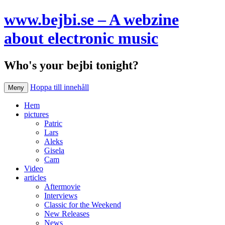
www.bejbi.se – A webzine
about electronic music
Who's your bejbi tonight?
Hoppa till innehåll
Meny
Hem
pictures
Patric
Lars
Aleks
Gisela
Cam
Video
articles
Aftermovie
Interviews
Classic for the Weekend
New Releases
News