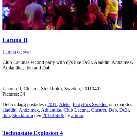
Lacuna II
Lämna ett svar
Club Lacunas second party with dj’s like Dc3r, Aladdin, Antizimex,
Athlantika, Ilon and Dab
Lacuna II, Clustret, Stockholm, Sweden, 20110402
Pictures: 34
Detta inlägg postades i
2011
,
Aleks
,
PartyPics Sweden
och märktes
aladdin
,
Antizimex
,
Athlantika
,
Club Lacuna
,
Clustret
,
Dab
,
Dc3r
,
ilon
,
Stockholm
den
2011/04/06
av
admin
.
Technostate Explosion 4