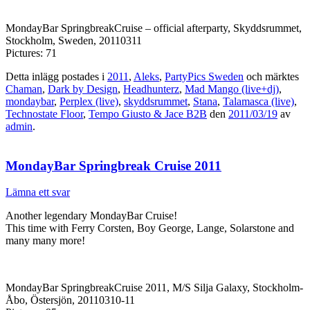
MondayBar SpringbreakCruise – official afterparty, Skyddsrummet,
Stockholm, Sweden, 20110311
Pictures: 71
Detta inlägg postades i
2011
,
Aleks
,
PartyPics Sweden
och märktes
Chaman
,
Dark by Design
,
Headhunterz
,
Mad Mango (live+dj)
,
mondaybar
,
Perplex (live)
,
skyddsrummet
,
Stana
,
Talamasca (live)
,
Technostate Floor
,
Tempo Giusto & Jace B2B
den
2011/03/19
av
admin
.
MondayBar Springbreak Cruise 2011
Lämna ett svar
Another legendary MondayBar Cruise!
This time with Ferry Corsten, Boy George, Lange, Solarstone and
many many more!
MondayBar SpringbreakCruise 2011, M/S Silja Galaxy, Stockholm-
Åbo, Östersjön, 20110310-11