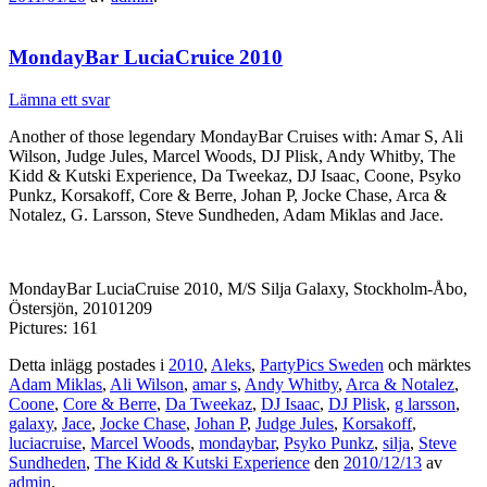
MondayBar LuciaCruice 2010
Lämna ett svar
Another of those legendary MondayBar Cruises with: Amar S, Ali
Wilson, Judge Jules, Marcel Woods, DJ Plisk, Andy Whitby, The
Kidd & Kutski Experience, Da Tweekaz, DJ Isaac, Coone, Psyko
Punkz, Korsakoff, Core & Berre, Johan P, Jocke Chase, Arca &
Notalez, G. Larsson, Steve Sundheden, Adam Miklas and Jace.
MondayBar LuciaCruise 2010, M/S Silja Galaxy, Stockholm-Åbo,
Östersjön, 20101209
Pictures: 161
Detta inlägg postades i
2010
,
Aleks
,
PartyPics Sweden
och märktes
Adam Miklas
,
Ali Wilson
,
amar s
,
Andy Whitby
,
Arca & Notalez
,
Coone
,
Core & Berre
,
Da Tweekaz
,
DJ Isaac
,
DJ Plisk
,
g larsson
,
galaxy
,
Jace
,
Jocke Chase
,
Johan P
,
Judge Jules
,
Korsakoff
,
luciacruise
,
Marcel Woods
,
mondaybar
,
Psyko Punkz
,
silja
,
Steve
Sundheden
,
The Kidd & Kutski Experience
den
2010/12/13
av
admin
.