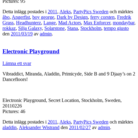
Pictures: 95
Detta inlägg postades i
2011
,
Aleks
,
PartyPics Sweden
och märktes
åbo
,
Angerfist
,
boy george
,
Dark by Design
,
ferry corsten
,
Fredrik
Grass
,
Headhunterz
,
Lange
,
Mad Actors
,
Max Enforcer
,
mondaybar
,
rokkaz
,
Silja Galaxy
,
Solarstone
,
Stana
,
Stockholm
,
tempo giusto
den
2011/03/19
av
admin
.
Electronic Playground
Lämna ett svar
Vibraddict, Miranda, Aladdin, Primicyde, Side B and 9 Djaay’s on 2
Dancefloors!
Electronic Playground, Secret Location, Stockholm, Sweden,
20110226
Pictures: 46
Detta inlägg postades i
2011
,
Aleks
,
PartyPics Sweden
och märktes
aladdin
,
Aleksander Wistrand
den
2011/02/27
av
admin
.