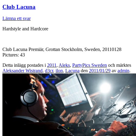
Club Lacuna
Lämna ett svar
Hardstyle and Hardcore
Club Lacuna Premiär, Grottan Stockholm, Sweden, 20110128
Pictures: 43
Detta inlägg postades i
2011
,
Aleks
,
PartyPics Sweden
och märktes
Aleksander Wistrand
,
d3cr
,
ilon
,
Lacuna
den
2011/01/29
av
admin
.