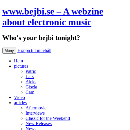
www.bejbi.se – A webzine
about electronic music
Who's your bejbi tonight?
Hoppa till innehåll
Meny
Hem
pictures
Patric
Lars
Aleks
Gisela
Cam
Video
articles
Aftermovie
Interviews
Classic for the Weekend
New Releases
News