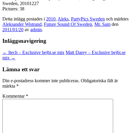
Sweden, 20101227
Pictures: 38
Detta inlägg postades i
2010
,
Aleks
,
PartyPics Sweden
och märktes
Aleksander Wistrand
,
Future Sound Of Sweden
,
Mr. Sam
den
2011/01/20
av
admin
.
Inläggsnavigering
←
Itech – Exclusive bejbi.se mix
Matt Darey – Exclusive bejbi.se
mix
→
Lämna ett svar
Din e-postadress kommer inte publiceras.
Obligatoriska fält är
märkta
*
Kommentar
*