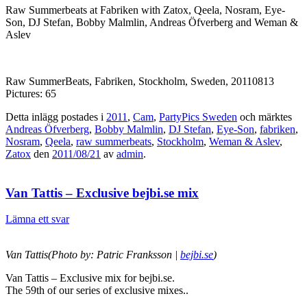
Raw Summerbeats at Fabriken with Zatox, Qeela, Nosram, Eye-
Son, DJ Stefan, Bobby Malmlin, Andreas Öfverberg and Weman &
Aslev
Raw SummerBeats, Fabriken, Stockholm, Sweden, 20110813
Pictures: 65
Detta inlägg postades i
2011
,
Cam
,
PartyPics Sweden
och märktes
Andreas Öfverberg
,
Bobby Malmlin
,
DJ Stefan
,
Eye-Son
,
fabriken
,
Nosram
,
Qeela
,
raw summerbeats
,
Stockholm
,
Weman & Aslev
,
Zatox
den
2011/08/21
av
admin
.
Van Tattis – Exclusive bejbi.se mix
Lämna ett svar
Van Tattis(Photo by: Patric Franksson |
bejbi.se
)
Van Tattis – Exclusive mix for bejbi.se.
The 59th of our series of exclusive mixes..