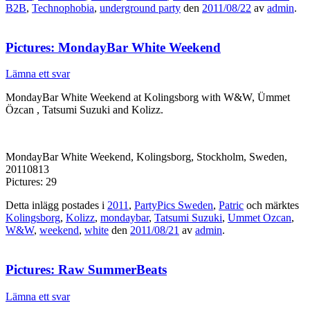
B2B
,
Technophobia
,
underground party
den
2011/08/22
av
admin
.
Pictures: MondayBar White Weekend
Lämna ett svar
MondayBar White Weekend at Kolingsborg with W&W, Ümmet
Özcan , Tatsumi Suzuki and Kolizz.
MondayBar White Weekend, Kolingsborg, Stockholm, Sweden,
20110813
Pictures: 29
Detta inlägg postades i
2011
,
PartyPics Sweden
,
Patric
och märktes
Kolingsborg
,
Kolizz
,
mondaybar
,
Tatsumi Suzuki
,
Ummet Ozcan
,
W&W
,
weekend
,
white
den
2011/08/21
av
admin
.
Pictures: Raw SummerBeats
Lämna ett svar