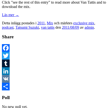
Click ”see the rest of this entry” to read more about Van Tattis and to
download the mix.
Läs mer
→
Detta inlägg postades i
2011
,
Mix
och märktes
exclusive mix
,
podcast
,
Tatsumi Suzuki
,
van tattis
den
2011/08/09
av
admin
.
Share
Facebook
Twitter
Tumblr
LinkedIn
VK
Dela
Poll
No new poll yet.