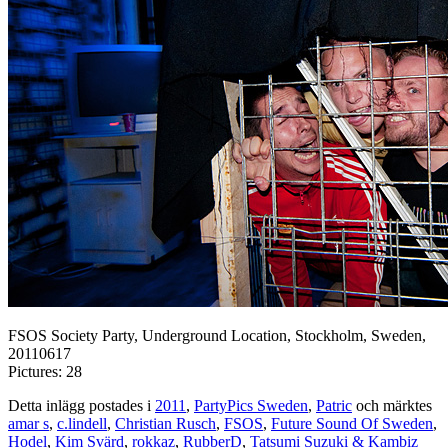
FSOS Society Party, Underground Location, Stockholm, Sweden,
20110617
Pictures: 28
Detta inlägg postades i
2011
,
PartyPics Sweden
,
Patric
och märktes
amar s
,
c.lindell
,
Christian Rusch
,
FSOS
,
Future Sound Of Sweden
,
Hodel
,
Kim Svärd
,
rokkaz
,
RubberD
,
Tatsumi Suzuki & Kambiz