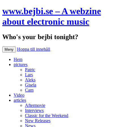
www.bejbi.se – A webzine
about electronic music
Who's your bejbi tonight?
Hoppa till innehåll
Meny
Hem
pictures
Patric
Lars
Aleks
Gisela
Cam
Video
articles
Aftermovie
Interviews
Classic for the Weekend
New Releases
News