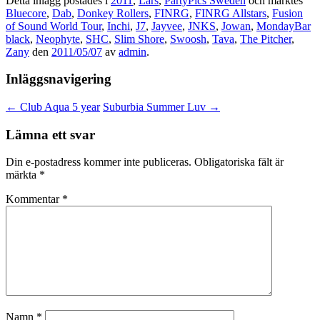
Detta inlägg postades i
2011
,
Lars
,
PartyPics Sweden
och märktes
Bluecore
,
Dab
,
Donkey Rollers
,
FINRG
,
FINRG Allstars
,
Fusion
of Sound World Tour
,
Inchi
,
J7
,
Jayvee
,
JNKS
,
Jowan
,
MondayBar
black
,
Neophyte
,
SHC
,
Slim Shore
,
Swoosh
,
Tava
,
The Pitcher
,
Zany
den
2011/05/07
av
admin
.
Inläggsnavigering
←
Club Aqua 5 year
Suburbia Summer Luv
→
Lämna ett svar
Din e-postadress kommer inte publiceras.
Obligatoriska fält är
märkta
*
Kommentar
*
Namn
*