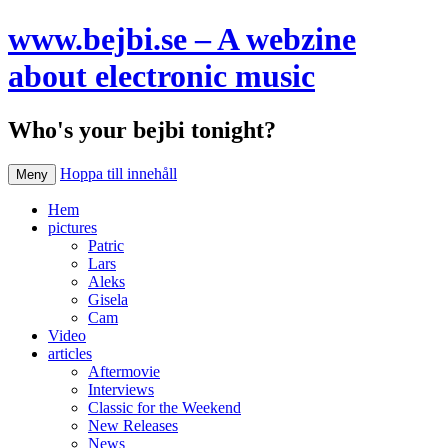
www.bejbi.se – A webzine
about electronic music
Who's your bejbi tonight?
Hoppa till innehåll
Meny
Hem
pictures
Patric
Lars
Aleks
Gisela
Cam
Video
articles
Aftermovie
Interviews
Classic for the Weekend
New Releases
News