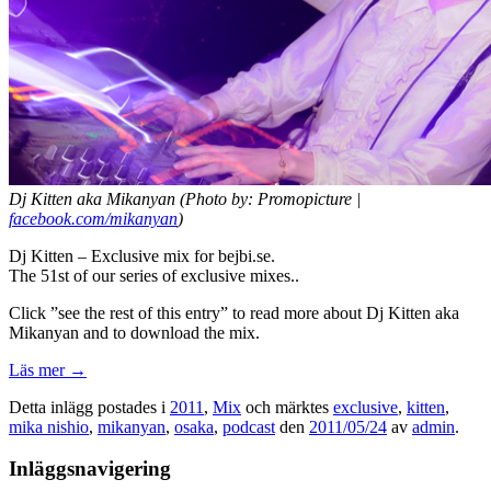
Dj Kitten aka Mikanyan (Photo by: Promopicture |
facebook.com/mikanyan
)
Dj Kitten – Exclusive mix for bejbi.se.
The 51st of our series of exclusive mixes..
Click ”see the rest of this entry” to read more about Dj Kitten aka
Mikanyan and to download the mix.
Läs mer
→
Detta inlägg postades i
2011
,
Mix
och märktes
exclusive
,
kitten
,
mika nishio
,
mikanyan
,
osaka
,
podcast
den
2011/05/24
av
admin
.
Inläggsnavigering