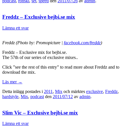
podcast
,
ronski
,
set
,
speed
den
2011/07/26
av
admin
.
Freddz – Exclusive bejbi.se mix
Lämna ett svar
Freddz (Photo by: Promopicture |
facebook.com/freddz
)
Freddz – Exclusive mix for bejbi.se.
The 57th of our series of exclusive mixes..
Click ”see the rest of this entry” to read more about Freddz and to
download the mix.
Läs mer
→
Detta inlägg postades i
2011
,
Mix
och märktes
exclusive
,
Freddz
,
hardstyle
,
Mix
,
podcast
den
2011/07/12
av
admin
.
Slim Vic – Exclusive bejbi.se mix
Lämna ett svar