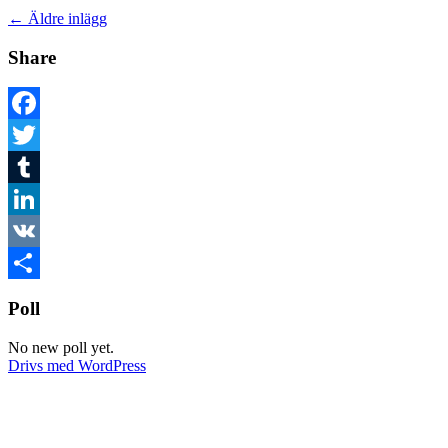
←
Äldre inlägg
Share
Facebook
Twitter
Tumblr
LinkedIn
VK
Dela
Poll
No new poll yet.
Drivs med WordPress