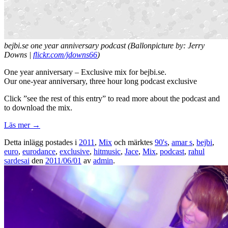
bejbi.se one year anniversary podcast (Ballonpicture by: Jerry
Downs |
flickr.com/jdowns66
)
One year anniversary – Exclusive mix for bejbi.se.
Our one-year anniversary, three hour long podcast exclusive
Click ”see the rest of this entry” to read more about the podcast and
to download the mix.
Läs mer
→
Detta inlägg postades i
2011
,
Mix
och märktes
90's
,
amar s
,
bejbi
,
euro
,
eurodance
,
exclusive
,
hitmusic
,
Jace
,
Mix
,
podcast
,
rahul
sardesai
den
2011/06/01
av
admin
.