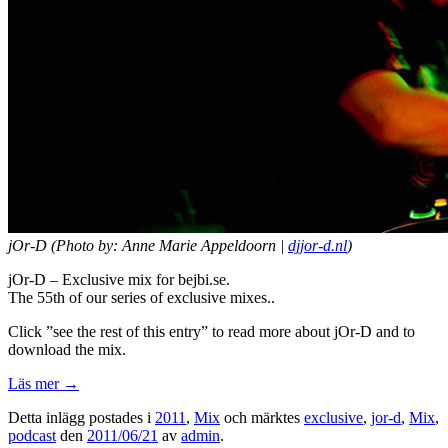
jOr-D (Photo by: Anne Marie Appeldoorn |
djjor-d.nl
)
jOr-D – Exclusive mix for bejbi.se.
The 55th of our series of exclusive mixes..
Click ”see the rest of this entry” to read more about jOr-D and to
download the mix.
Läs mer
→
Detta inlägg postades i
2011
,
Mix
och märktes
exclusive
,
jor-d
,
Mix
,
podcast
den
2011/06/21
av
admin
.