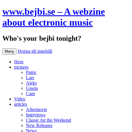
www.bejbi.se – A webzine
about electronic music
Who's your bejbi tonight?
Hoppa till innehåll
Meny
Hem
pictures
Patric
Lars
Aleks
Gisela
Cam
Video
articles
Aftermovie
Interviews
Classic for the Weekend
New Releases
News