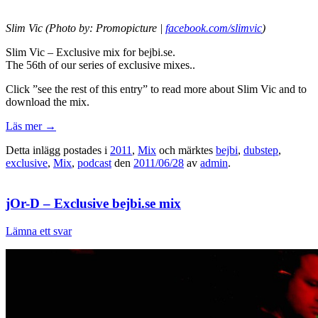
Slim Vic (Photo by: Promopicture |
facebook.com/slimvic
)
Slim Vic – Exclusive mix for bejbi.se.
The 56th of our series of exclusive mixes..
Click ”see the rest of this entry” to read more about Slim Vic and to
download the mix.
Läs mer
→
Detta inlägg postades i
2011
,
Mix
och märktes
bejbi
,
dubstep
,
exclusive
,
Mix
,
podcast
den
2011/06/28
av
admin
.
jOr-D – Exclusive bejbi.se mix
Lämna ett svar