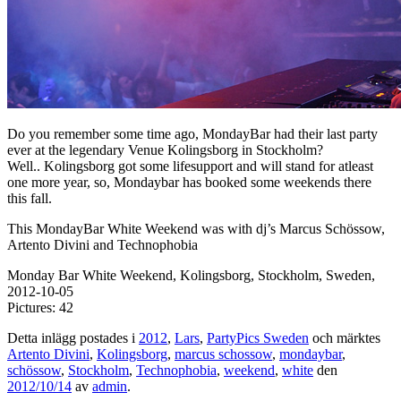
Do you remember some time ago, MondayBar had their last party
ever at the legendary Venue Kolingsborg in Stockholm?
Well.. Kolingsborg got some lifesupport and will stand for atleast
one more year, so, Mondaybar has booked some weekends there
this fall.
This MondayBar White Weekend was with dj’s Marcus Schössow,
Artento Divini and Technophobia
Monday Bar White Weekend, Kolingsborg, Stockholm, Sweden,
2012-10-05
Pictures: 42
Detta inlägg postades i
2012
,
Lars
,
PartyPics Sweden
och märktes
Artento Divini
,
Kolingsborg
,
marcus schossow
,
mondaybar
,
schössow
,
Stockholm
,
Technophobia
,
weekend
,
white
den
2012/10/14
av
admin
.