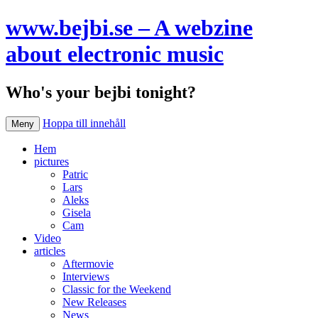
www.bejbi.se – A webzine
about electronic music
Who's your bejbi tonight?
Hoppa till innehåll
Meny
Hem
pictures
Patric
Lars
Aleks
Gisela
Cam
Video
articles
Aftermovie
Interviews
Classic for the Weekend
New Releases
News