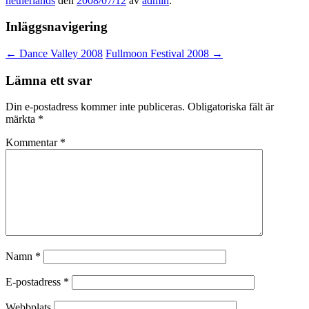
netherlands
den
2008/07/12
av
admin
.
Inläggsnavigering
←
Dance Valley 2008
Fullmoon Festival 2008
→
Lämna ett svar
Din e-postadress kommer inte publiceras.
Obligatoriska fält är
märkta
*
Kommentar
*
Namn
*
E-postadress
*
Webbplats