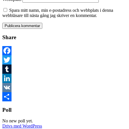
Spara mitt namn, min e-postadress och webbplats i denna
webbläsare till nästa gång jag skriver en kommentar.
Share
Facebook
Twitter
Tumblr
LinkedIn
VK
Dela
Poll
No new poll yet.
Drivs med WordPress