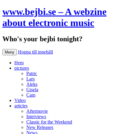
www.bejbi.se – A webzine
about electronic music
Who's your bejbi tonight?
Hoppa till innehåll
Meny
Hem
pictures
Patric
Lars
Aleks
Gisela
Cam
Video
articles
Aftermovie
Interviews
Classic for the Weekend
New Releases
News