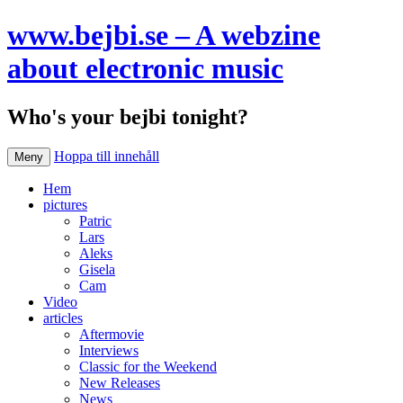
www.bejbi.se – A webzine
about electronic music
Who's your bejbi tonight?
Hoppa till innehåll
Meny
Hem
pictures
Patric
Lars
Aleks
Gisela
Cam
Video
articles
Aftermovie
Interviews
Classic for the Weekend
New Releases
News