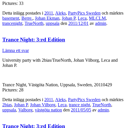
Pictures: 33
Detta inlägg postades i
2011
,
Aleks
,
PartyPics Sweden
och märktes
basement
,
Berre.
,
Johan Ekman
,
Johan P
,
Leca
,
MLCLM
,
trancenight
,
TrueNorth
,
uppsala
den
2011/12/01
av
admin
.
Trance Night: 3:rd Edition
Lämna ett svar
University party with 2bias/TrueNorth, Johan Vilborg, Leca and
Johan P.
Trance Night, Västgöta Nation, Uppsala, Sweden, 20110429
Pictures: 28
Detta inlägg postades i
2011
,
Aleks
,
PartyPics Sweden
och märktes
2bias
,
Johan P
,
Johan Vilborg
,
Leca
,
trance night
,
TrueNorth
,
uppsala
,
Valborg
,
västgöta nation
den
2011/05/05
av
admin
.
Trance Night: 3:rd Edition