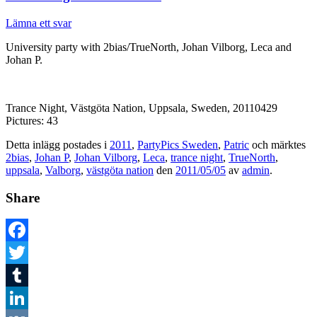
Lämna ett svar
University party with 2bias/TrueNorth, Johan Vilborg, Leca and
Johan P.
Trance Night, Västgöta Nation, Uppsala, Sweden, 20110429
Pictures: 43
Detta inlägg postades i
2011
,
PartyPics Sweden
,
Patric
och märktes
2bias
,
Johan P
,
Johan Vilborg
,
Leca
,
trance night
,
TrueNorth
,
uppsala
,
Valborg
,
västgöta nation
den
2011/05/05
av
admin
.
Share
Facebook
Twitter
Tumblr