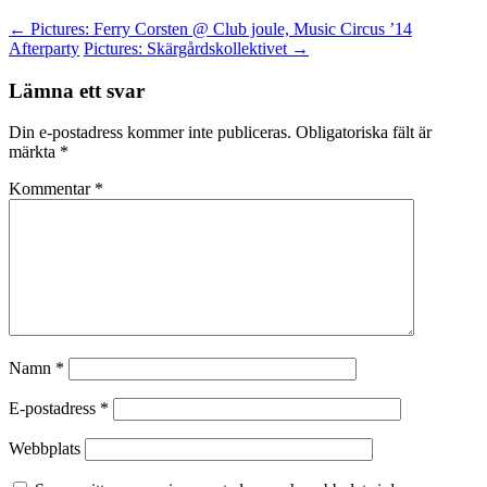
←
Pictures: Ferry Corsten @ Club joule, Music Circus ’14
Afterparty
Pictures: Skärgårdskollektivet
→
Lämna ett svar
Din e-postadress kommer inte publiceras.
Obligatoriska fält är
märkta
*
Kommentar
*
Namn
*
E-postadress
*
Webbplats