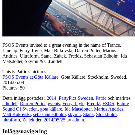
FSOS Events invited to a great evening in the name of Trance.
Line up: Ferry Tayle, Matt Bukovski, Darren Porter, Marius
Andries, Ultraform, Stana, Zaitek, Freddz, Sebastian Edholm, Ida
Matsdotter, Skymn & C.Lindell
This is Patric’s pictures
FSOS Events at Göta Källare
, Göta Källare, Stockholm, Sweded,
2014.05.09
Pictures: 50
Detta inlägg postades i
2014
,
PartyPics Sweden
,
Patric
och märktes
c.lindell
,
Darren Porter
,
events
,
Ferry Tayle
,
Freddz
,
FSOS
,
Future
Sound Of Sweden
,
göta källare
,
Ida Matsdotter
,
Marius Andries
,
Matt Bukovski
,
sebastian edholm
,
skymn
,
Stana
,
Stockholm
,
ultraform
,
Zaitek
den
2014/05/25
av
admin
.
Inläggsnavigering