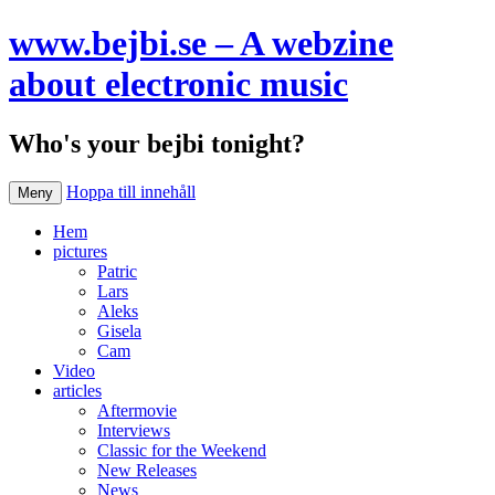
www.bejbi.se – A webzine
about electronic music
Who's your bejbi tonight?
Hoppa till innehåll
Meny
Hem
pictures
Patric
Lars
Aleks
Gisela
Cam
Video
articles
Aftermovie
Interviews
Classic for the Weekend
New Releases
News