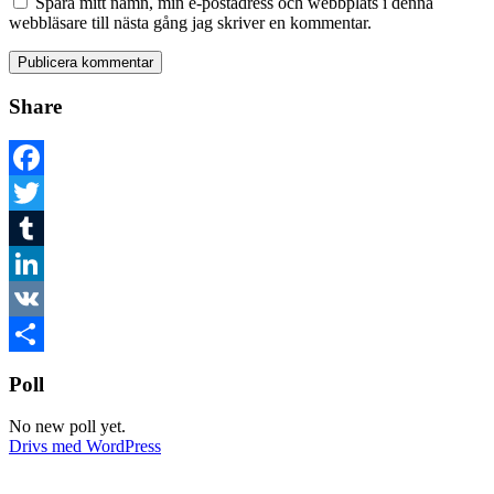
Spara mitt namn, min e-postadress och webbplats i denna
webbläsare till nästa gång jag skriver en kommentar.
Share
Facebook
Twitter
Tumblr
LinkedIn
VK
Dela
Poll
No new poll yet.
Drivs med WordPress