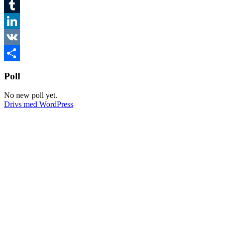
Twitter
Tumblr
LinkedIn
VK
Dela
Poll
No new poll yet.
Drivs med WordPress