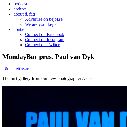
podcast
archive
about & faq
Advertise on bejbi.se
We are your bejbi
contact
Connect on Facebook
Connect on Instagram
Connect on Twitter
MondayBar pres. Paul van Dyk
Lämna ett svar
The first gallery from our new photographer Aleks