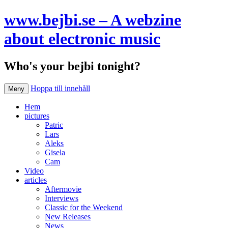
www.bejbi.se – A webzine
about electronic music
Who's your bejbi tonight?
Hoppa till innehåll
Meny
Hem
pictures
Patric
Lars
Aleks
Gisela
Cam
Video
articles
Aftermovie
Interviews
Classic for the Weekend
New Releases
News