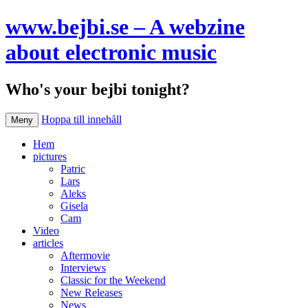
www.bejbi.se – A webzine
about electronic music
Who's your bejbi tonight?
Hoppa till innehåll
Meny
Hem
pictures
Patric
Lars
Aleks
Gisela
Cam
Video
articles
Aftermovie
Interviews
Classic for the Weekend
New Releases
News