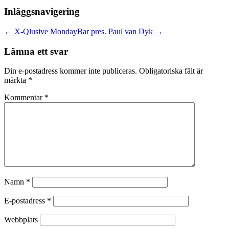
Inläggsnavigering
←
X-Qlusive
MondayBar pres. Paul van Dyk
→
Lämna ett svar
Din e-postadress kommer inte publiceras.
Obligatoriska fält är
märkta
*
Kommentar
*
Namn
*
E-postadress
*
Webbplats