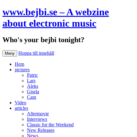
www.bejbi.se – A webzine
about electronic music
Who's your bejbi tonight?
Hoppa till innehåll
Meny
Hem
pictures
Patric
Lars
Aleks
Gisela
Cam
Video
articles
Aftermovie
Interviews
Classic for the Weekend
New Releases
News