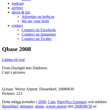
podcast
archive
about & faq
Advertise on bejbi.se
We are your bejbi
contact
Connect on Facebook
Connect on Instagram
Connect on Twitter
Qbase 2008
Lämna ett svar
From Daylight into Darkness
Cam´s pictures
Q-base, Weeze Airport, Düsseldorf, 20080830
Pictures: 223
Detta inlägg postades i
2008
,
Cam
,
PartyPics Germany
och märktes
düsseldorf
,
germany
,
qbase
,
weeze airport
den
2008/08/30
av