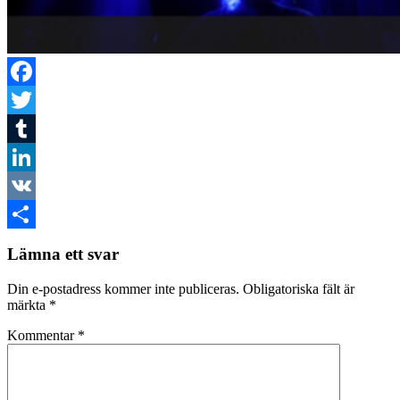
Facebook
Twitter
Tumblr
LinkedIn
VK
Dela
Lämna ett svar
Din e-postadress kommer inte publiceras.
Obligatoriska fält är
märkta
*
Kommentar
*