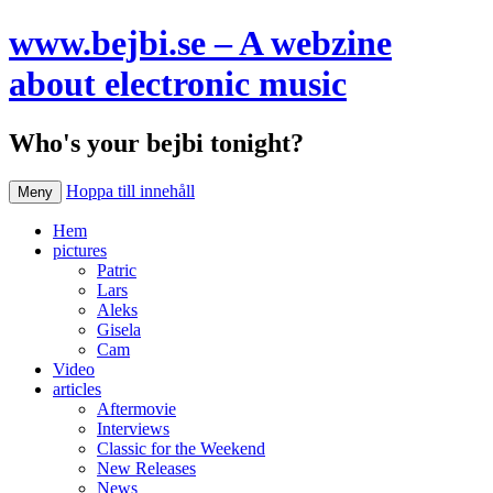
www.bejbi.se – A webzine
about electronic music
Who's your bejbi tonight?
Hoppa till innehåll
Meny
Hem
pictures
Patric
Lars
Aleks
Gisela
Cam
Video
articles
Aftermovie
Interviews
Classic for the Weekend
New Releases
News