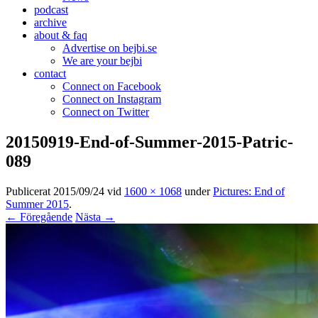
podcast
archive
about & faq
Advertise on bejbi.se
We are your bejbi
contact
Connect on Facebook
Connect on Instagram
Connect on Twitter
20150919-End-of-Summer-2015-Patric-
089
Publicerat
2015/09/24
vid
1600 × 1068
under
Pictures: End of
Summer 2015
.
← Föregående
Nästa →