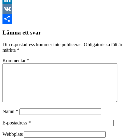
LinkedIn
VK
Dela
Lämna ett svar
Din e-postadress kommer inte publiceras.
Obligatoriska fält är
märkta
*
Kommentar
*
Namn
*
E-postadress
*
Webbplats