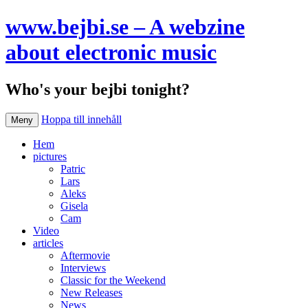
www.bejbi.se – A webzine
about electronic music
Who's your bejbi tonight?
Hoppa till innehåll
Meny
Hem
pictures
Patric
Lars
Aleks
Gisela
Cam
Video
articles
Aftermovie
Interviews
Classic for the Weekend
New Releases
News