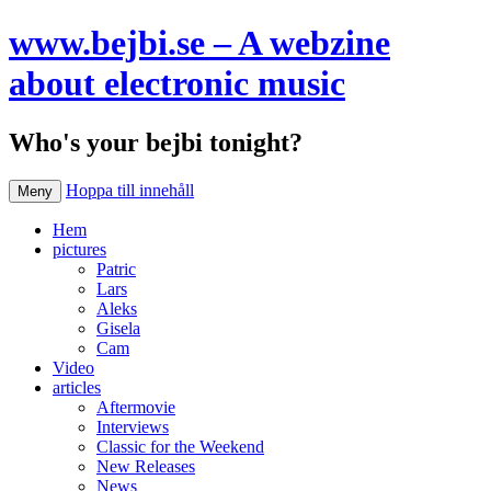
www.bejbi.se – A webzine
about electronic music
Who's your bejbi tonight?
Hoppa till innehåll
Meny
Hem
pictures
Patric
Lars
Aleks
Gisela
Cam
Video
articles
Aftermovie
Interviews
Classic for the Weekend
New Releases
News