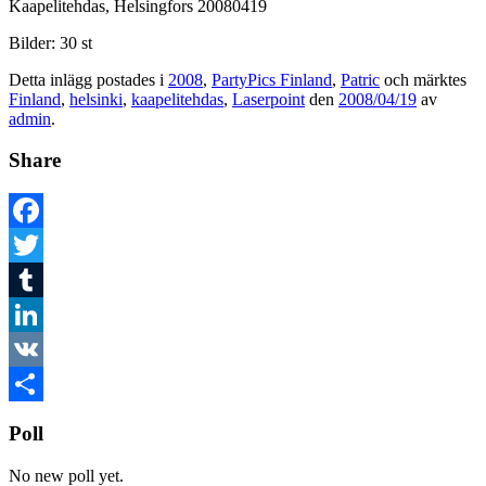
Kaapelitehdas, Helsingfors 20080419
Bilder: 30 st
Detta inlägg postades i
2008
,
PartyPics Finland
,
Patric
och märktes
Finland
,
helsinki
,
kaapelitehdas
,
Laserpoint
den
2008/04/19
av
admin
.
Share
Facebook
Twitter
Tumblr
LinkedIn
VK
Dela
Poll
No new poll yet.