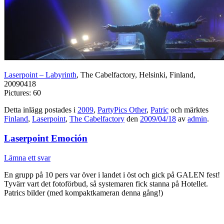
Laserpoint – Labyrinth
, The Cabelfactory, Helsinki, Finland,
20090418
Pictures: 60
Detta inlägg postades i
2009
,
PartyPics Other
,
Patric
och märktes
Finland
,
Laserpoint
,
The Cabelfactory
den
2009/04/18
av
admin
.
Laserpoint Emoción
Lämna ett svar
En grupp på 10 pers var över i landet i öst och gick på GALEN fest!
Tyvärr vart det fotoförbud, så systemaren fick stanna på Hotellet.
Patrics bilder (med kompaktkameran denna gång!)