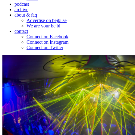
podcast
archive
about & faq
Advertise on bejbi.se
We are your bejbi
contact
Connect on Facebook
Connect on Instagram
Connect on Twitter