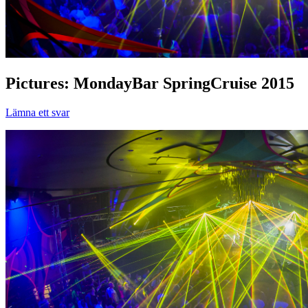
Pictures: MondayBar SpringCruise 2015
Lämna ett svar