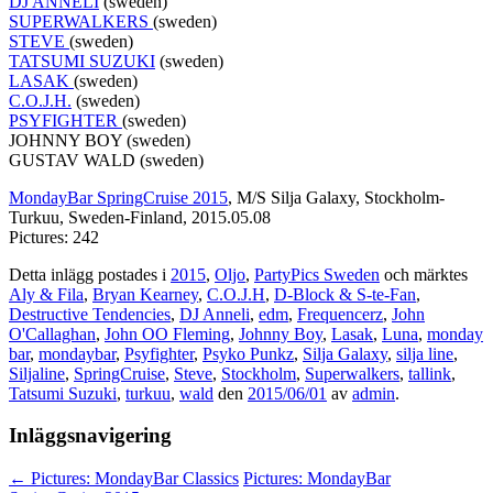
DJ ANNELI
(sweden)
SUPERWALKERS
(sweden)
STEVE
(sweden)
TATSUMI SUZUKI
(sweden)
LASAK
(sweden)
C.O.J.H.
(sweden)
PSYFIGHTER
(sweden)
JOHNNY BOY (sweden)
GUSTAV WALD (sweden)
MondayBar SpringCruise 2015
, M/S Silja Galaxy, Stockholm-
Turkuu, Sweden-Finland, 2015.05.08
Pictures: 242
Detta inlägg postades i
2015
,
Oljo
,
PartyPics Sweden
och märktes
Aly & Fila
,
Bryan Kearney
,
C.O.J.H
,
D-Block & S-te-Fan
,
Destructive Tendencies
,
DJ Anneli
,
edm
,
Frequencerz
,
John
O'Callaghan
,
John OO Fleming
,
Johnny Boy
,
Lasak
,
Luna
,
monday
bar
,
mondaybar
,
Psyfighter
,
Psyko Punkz
,
Silja Galaxy
,
silja line
,
Siljaline
,
SpringCruise
,
Steve
,
Stockholm
,
Superwalkers
,
tallink
,
Tatsumi Suzuki
,
turkuu
,
wald
den
2015/06/01
av
admin
.
Inläggsnavigering
←
Pictures: MondayBar Classics
Pictures: MondayBar