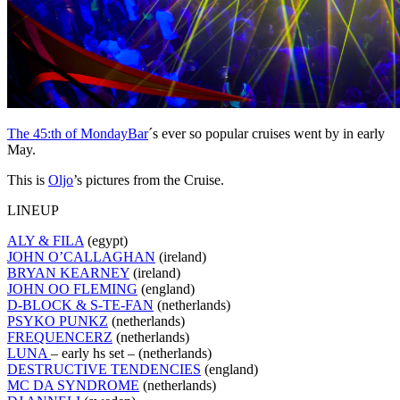
The 45:th of
MondayBar
´s ever so popular cruises went by in early
May.
This is
Oljo
’s pictures from the Cruise.
LINEUP
ALY & FILA
(egypt)
JOHN O’CALLAGHAN
(ireland)
BRYAN KEARNEY
(ireland)
JOHN OO FLEMING
(england)
D-BLOCK & S-TE-FAN
(netherlands)
PSYKO PUNKZ
(netherlands)
FREQUENCERZ
(netherlands)
LUNA
– early hs set – (netherlands)
DESTRUCTIVE TENDENCIES
(england)
MC DA SYNDROME
(netherlands)