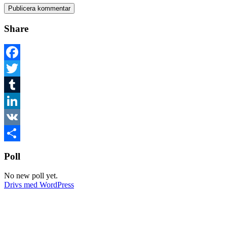
Share
Facebook
Twitter
Tumblr
LinkedIn
VK
Dela
Poll
No new poll yet.
Drivs med WordPress