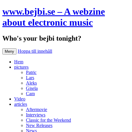
www.bejbi.se – A webzine
about electronic music
Who's your bejbi tonight?
Hoppa till innehåll
Meny
Hem
pictures
Patric
Lars
Aleks
Gisela
Cam
Video
articles
Aftermovie
Interviews
Classic for the Weekend
New Releases
News