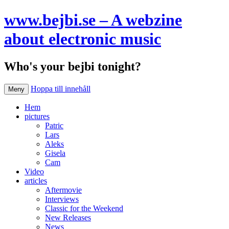
www.bejbi.se – A webzine
about electronic music
Who's your bejbi tonight?
Hoppa till innehåll
Meny
Hem
pictures
Patric
Lars
Aleks
Gisela
Cam
Video
articles
Aftermovie
Interviews
Classic for the Weekend
New Releases
News