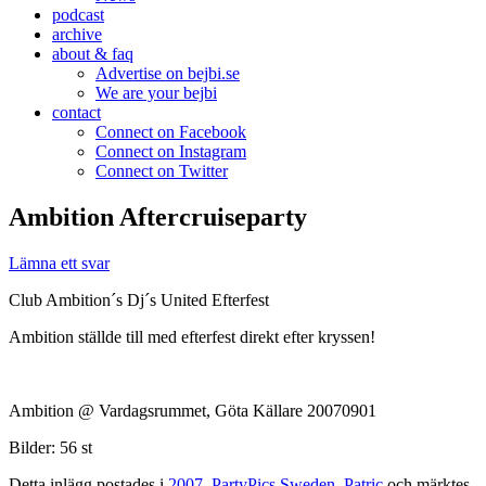
podcast
archive
about & faq
Advertise on bejbi.se
We are your bejbi
contact
Connect on Facebook
Connect on Instagram
Connect on Twitter
Ambition Aftercruiseparty
Lämna ett svar
Club Ambition´s Dj´s United Efterfest
Ambition ställde till med efterfest direkt efter kryssen!
Ambition @ Vardagsrummet, Göta Källare 20070901
Bilder: 56 st
Detta inlägg postades i
2007
,
PartyPics Sweden
,
Patric
och märktes