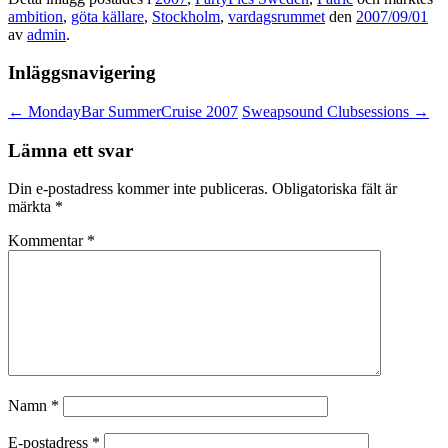
ambition
,
göta källare
,
Stockholm
,
vardagsrummet
den
2007/09/01
av
admin
.
Inläggsnavigering
←
MondayBar SummerCruise 2007
Sweapsound Clubsessions
→
Lämna ett svar
Din e-postadress kommer inte publiceras.
Obligatoriska fält är
märkta
*
Kommentar
*
Namn
*
E-postadress
*