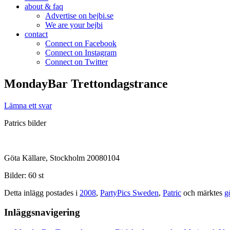
about & faq
Advertise on bejbi.se
We are your bejbi
contact
Connect on Facebook
Connect on Instagram
Connect on Twitter
MondayBar Trettondagstrance
Lämna ett svar
Patrics bilder
Göta Källare, Stockholm 20080104
Bilder: 60 st
Detta inlägg postades i
2008
,
PartyPics Sweden
,
Patric
och märktes
g
Inläggsnavigering