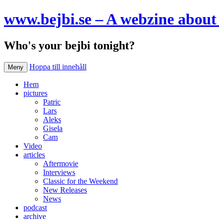
www.bejbi.se – A webzine about 
Who's your bejbi tonight?
Hoppa till innehåll
Meny
Hem
pictures
Patric
Lars
Aleks
Gisela
Cam
Video
articles
Aftermovie
Interviews
Classic for the Weekend
New Releases
News
podcast
archive