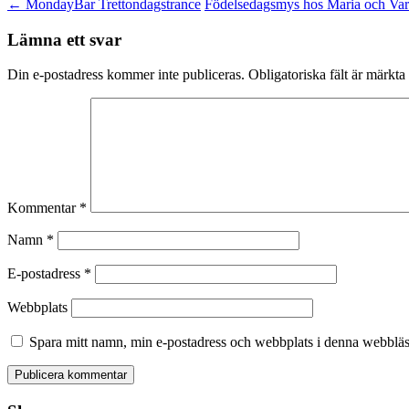
←
MondayBar Trettondagstrance
Födelsedagsmys hos Maria och V
Lämna ett svar
Din e-postadress kommer inte publiceras.
Obligatoriska fält är märkta
Kommentar
*
Namn
*
E-postadress
*
Webbplats
Spara mitt namn, min e-postadress och webbplats i denna webbläsa