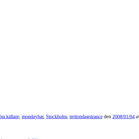
öta källare
,
mondaybar
,
Stockholm
,
trettondagstrance
den
2008/01/04
a