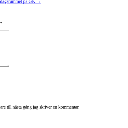
ardagsrummet på GK
→
*
re till nästa gång jag skriver en kommentar.