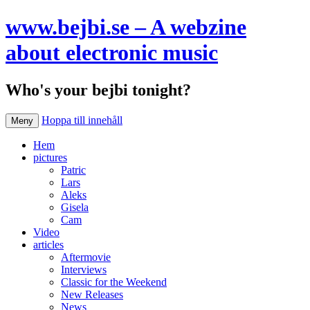
www.bejbi.se – A webzine
about electronic music
Who's your bejbi tonight?
Hoppa till innehåll
Meny
Hem
pictures
Patric
Lars
Aleks
Gisela
Cam
Video
articles
Aftermovie
Interviews
Classic for the Weekend
New Releases
News