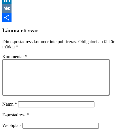
LinkedIn
VK
Dela
Lämna ett svar
Din e-postadress kommer inte publiceras.
Obligatoriska fält är
märkta
*
Kommentar
*
Namn
*
E-postadress
*
Webbplats