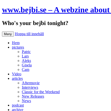
www.bejbi.se – A webzine about 
Who's your bejbi tonight?
Hoppa till innehåll
Meny
Hem
pictures
Patric
Lars
Aleks
Gisela
Cam
Video
articles
Aftermovie
Interviews
Classic for the Weekend
New Releases
News
podcast
archive