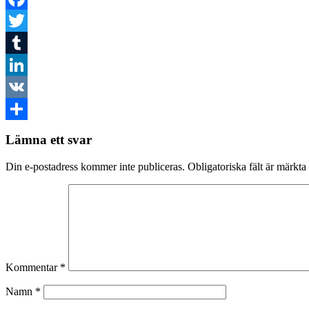
Facebook
Twitter
Tumblr
LinkedIn
VK
Dela
Lämna ett svar
Din e-postadress kommer inte publiceras.
Obligatoriska fält är märkta
Kommentar
*
Namn
*