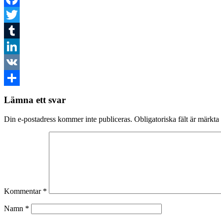
Facebook
Twitter
Tumblr
LinkedIn
VK
Dela
Lämna ett svar
Din e-postadress kommer inte publiceras.
Obligatoriska fält är märkta
Kommentar
*
Namn
*