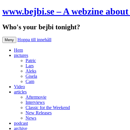
www.bejbi.se – A webzine about 
Who's your bejbi tonight?
Hoppa till innehåll
Meny
Hem
pictures
Patric
Lars
Aleks
Gisela
Cam
Video
articles
Aftermovie
Interviews
Classic for the Weekend
New Releases
News
podcast
archive