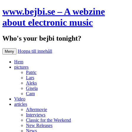
www.bejbi.se – A webzine
about electronic music
Who's your bejbi tonight?
Hoppa till innehåll
Meny
Hem
pictures
Patric
Lars
Aleks
Gisela
Cam
Video
articles
Aftermovie
Interviews
Classic for the Weekend
New Releases
News