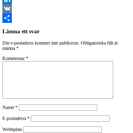
LinkedIn
VK
Dela
Lämna ett svar
Din e-postadress kommer inte publiceras.
Obligatoriska fält är
märkta
*
Kommentar
*
Namn
*
E-postadress
*
Webbplats