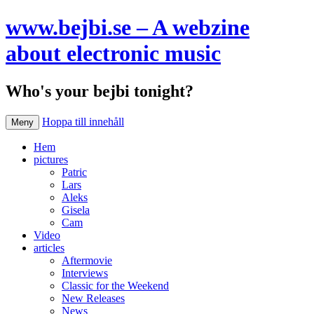
www.bejbi.se – A webzine
about electronic music
Who's your bejbi tonight?
Hoppa till innehåll
Meny
Hem
pictures
Patric
Lars
Aleks
Gisela
Cam
Video
articles
Aftermovie
Interviews
Classic for the Weekend
New Releases
News