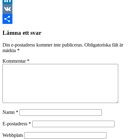
LinkedIn
VK
Dela
Lämna ett svar
Din e-postadress kommer inte publiceras.
Obligatoriska fält är
märkta
*
Kommentar
*
Namn
*
E-postadress
*
Webbplats