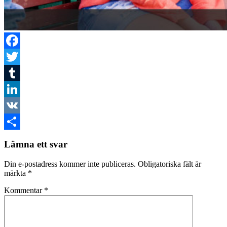
Facebook
Twitter
Tumblr
LinkedIn
VK
Dela
Lämna ett svar
Din e-postadress kommer inte publiceras.
Obligatoriska fält är
märkta
*
Kommentar
*