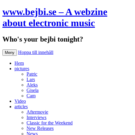
www.bejbi.se – A webzine
about electronic music
Who's your bejbi tonight?
Hoppa till innehåll
Meny
Hem
pictures
Patric
Lars
Aleks
Gisela
Cam
Video
articles
Aftermovie
Interviews
Classic for the Weekend
New Releases
News