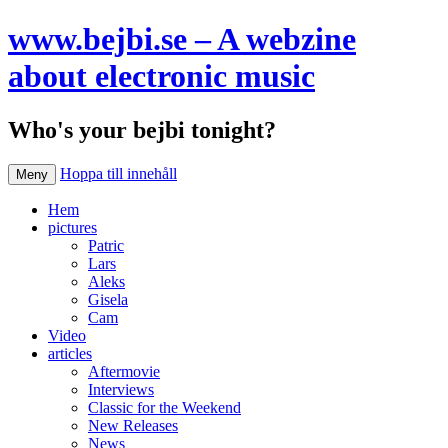
www.bejbi.se – A webzine
about electronic music
Who's your bejbi tonight?
Hoppa till innehåll
Meny
Hem
pictures
Patric
Lars
Aleks
Gisela
Cam
Video
articles
Aftermovie
Interviews
Classic for the Weekend
New Releases
News