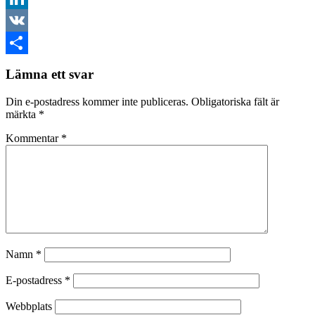
LinkedIn
VK
Dela
Lämna ett svar
Din e-postadress kommer inte publiceras.
Obligatoriska fält är
märkta
*
Kommentar
*
Namn
*
E-postadress
*
Webbplats