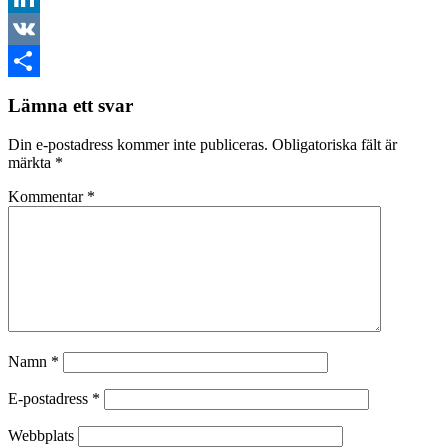
LinkedIn
VK
Dela
Lämna ett svar
Din e-postadress kommer inte publiceras.
Obligatoriska fält är
märkta
*
Kommentar
*
Namn
*
E-postadress
*
Webbplats