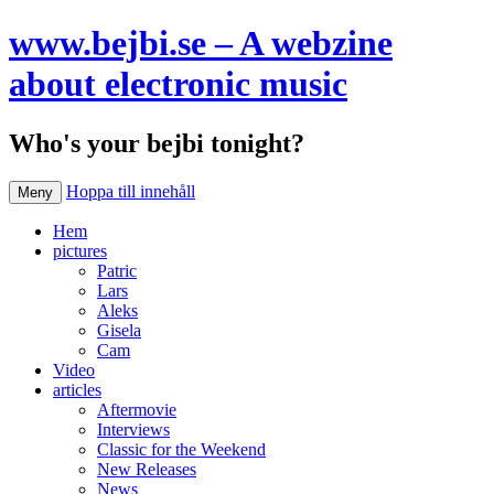
www.bejbi.se – A webzine
about electronic music
Who's your bejbi tonight?
Hoppa till innehåll
Meny
Hem
pictures
Patric
Lars
Aleks
Gisela
Cam
Video
articles
Aftermovie
Interviews
Classic for the Weekend
New Releases
News