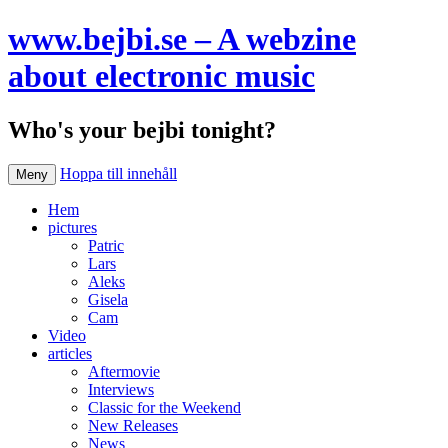
www.bejbi.se – A webzine
about electronic music
Who's your bejbi tonight?
Hoppa till innehåll
Meny
Hem
pictures
Patric
Lars
Aleks
Gisela
Cam
Video
articles
Aftermovie
Interviews
Classic for the Weekend
New Releases
News