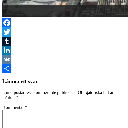
Facebook
Twitter
Tumblr
LinkedIn
VK
Dela
Lämna ett svar
Din e-postadress kommer inte publiceras.
Obligatoriska fält är
märkta
*
Kommentar
*