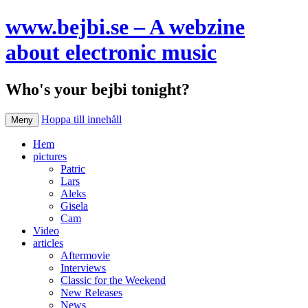
www.bejbi.se – A webzine
about electronic music
Who's your bejbi tonight?
Hoppa till innehåll
Meny
Hem
pictures
Patric
Lars
Aleks
Gisela
Cam
Video
articles
Aftermovie
Interviews
Classic for the Weekend
New Releases
News