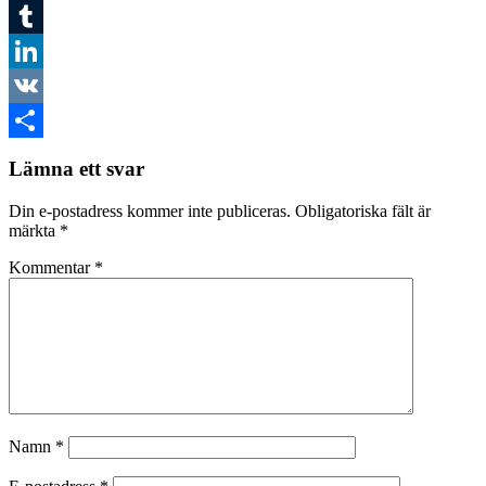
Twitter
Tumblr
LinkedIn
VK
Dela
Lämna ett svar
Din e-postadress kommer inte publiceras.
Obligatoriska fält är
märkta
*
Kommentar
*
Namn
*