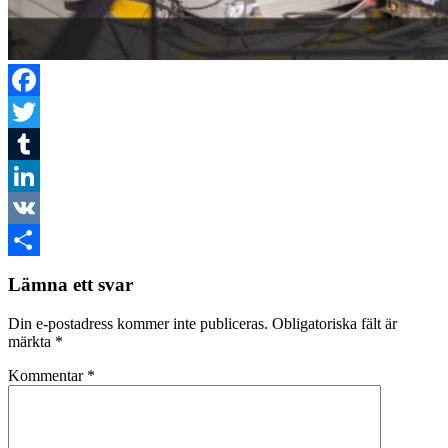
Facebook
Twitter
Tumblr
LinkedIn
VK
Dela
Lämna ett svar
Din e-postadress kommer inte publiceras.
Obligatoriska fält är
märkta
*
Kommentar
*