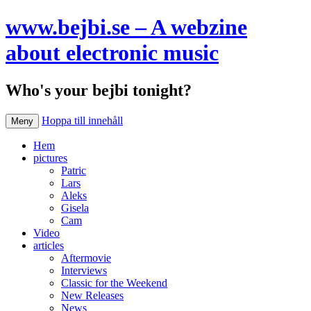
www.bejbi.se – A webzine
about electronic music
Who's your bejbi tonight?
Hoppa till innehåll
Meny
Hem
pictures
Patric
Lars
Aleks
Gisela
Cam
Video
articles
Aftermovie
Interviews
Classic for the Weekend
New Releases
News