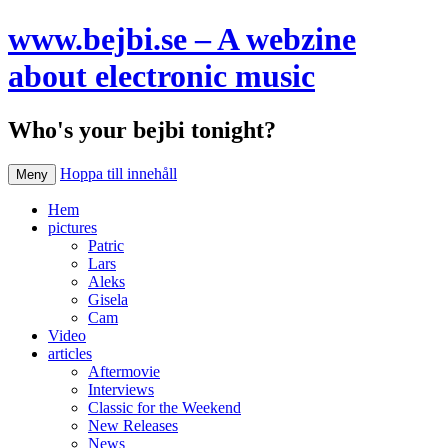
www.bejbi.se – A webzine
about electronic music
Who's your bejbi tonight?
Hoppa till innehåll
Meny
Hem
pictures
Patric
Lars
Aleks
Gisela
Cam
Video
articles
Aftermovie
Interviews
Classic for the Weekend
New Releases
News