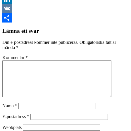
LinkedIn
VK
Dela
Lämna ett svar
Din e-postadress kommer inte publiceras.
Obligatoriska fält är
märkta
*
Kommentar
*
Namn
*
E-postadress
*
Webbplats