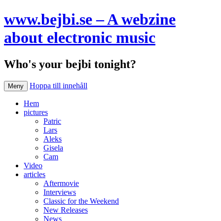
www.bejbi.se – A webzine
about electronic music
Who's your bejbi tonight?
Hoppa till innehåll
Meny
Hem
pictures
Patric
Lars
Aleks
Gisela
Cam
Video
articles
Aftermovie
Interviews
Classic for the Weekend
New Releases
News