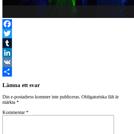
Facebook
Twitter
Tumblr
LinkedIn
VK
Dela
Lämna ett svar
Din e-postadress kommer inte publiceras.
Obligatoriska fält är
märkta
*
Kommentar
*