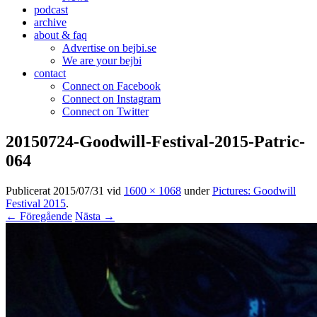
podcast
archive
about & faq
Advertise on bejbi.se
We are your bejbi
contact
Connect on Facebook
Connect on Instagram
Connect on Twitter
20150724-Goodwill-Festival-2015-Patric-
064
Publicerat
2015/07/31
vid
1600 × 1068
under
Pictures: Goodwill
Festival 2015
.
← Föregående
Nästa →