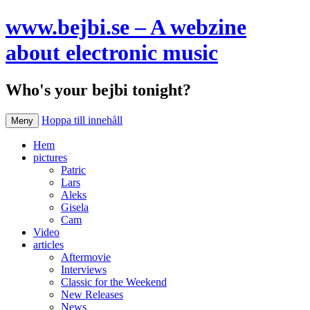
www.bejbi.se – A webzine
about electronic music
Who's your bejbi tonight?
Hoppa till innehåll
Meny
Hem
pictures
Patric
Lars
Aleks
Gisela
Cam
Video
articles
Aftermovie
Interviews
Classic for the Weekend
New Releases
News