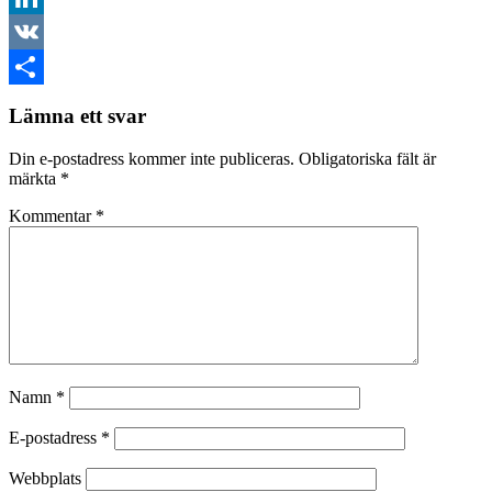
LinkedIn
VK
Dela
Lämna ett svar
Din e-postadress kommer inte publiceras.
Obligatoriska fält är
märkta
*
Kommentar
*
Namn
*
E-postadress
*
Webbplats