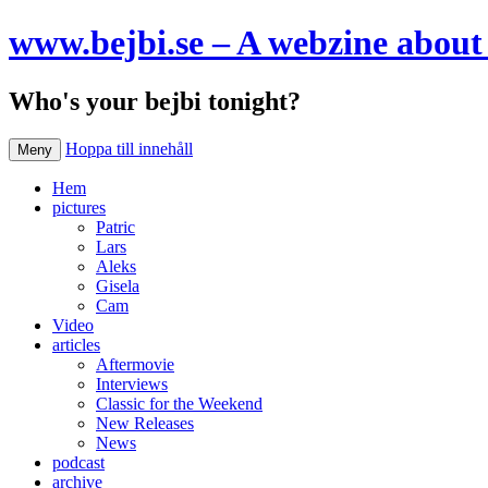
www.bejbi.se – A webzine about 
Who's your bejbi tonight?
Hoppa till innehåll
Meny
Hem
pictures
Patric
Lars
Aleks
Gisela
Cam
Video
articles
Aftermovie
Interviews
Classic for the Weekend
New Releases
News
podcast
archive