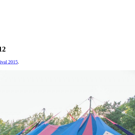
12
tival 2015
.