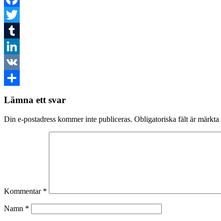
Facebook
Twitter
Tumblr
LinkedIn
VK
Dela
Lämna ett svar
Din e-postadress kommer inte publiceras.
Obligatoriska fält är märkta
Kommentar
*
Namn
*