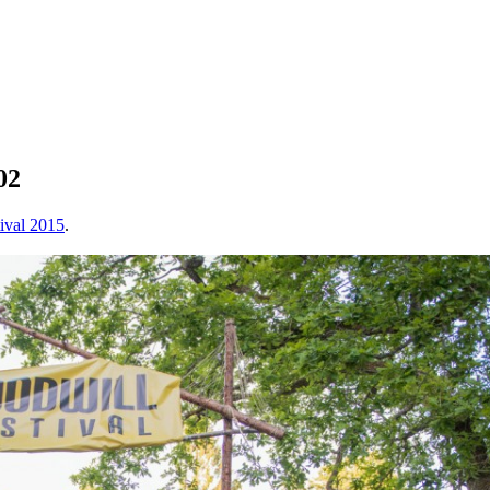
02
tival 2015
.