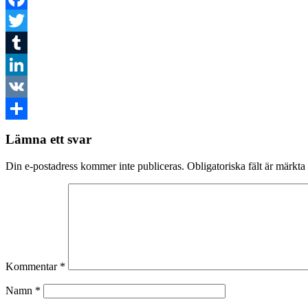
Facebook
Twitter
Tumblr
LinkedIn
VK
Dela
Lämna ett svar
Din e-postadress kommer inte publiceras.
Obligatoriska fält är märkta
Kommentar
*
Namn
*