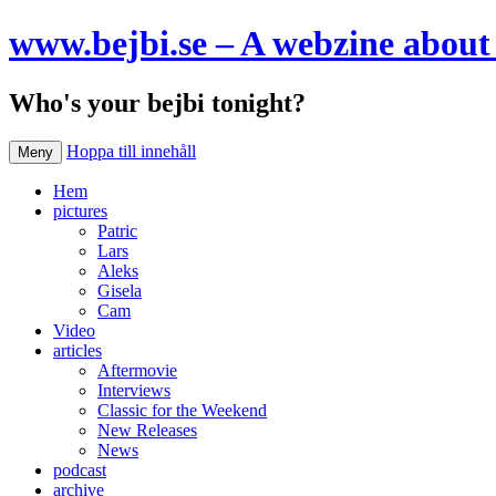
www.bejbi.se – A webzine about 
Who's your bejbi tonight?
Hoppa till innehåll
Meny
Hem
pictures
Patric
Lars
Aleks
Gisela
Cam
Video
articles
Aftermovie
Interviews
Classic for the Weekend
New Releases
News
podcast
archive