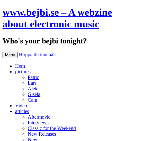
www.bejbi.se – A webzine
about electronic music
Who's your bejbi tonight?
Hoppa till innehåll
Meny
Hem
pictures
Patric
Lars
Aleks
Gisela
Cam
Video
articles
Aftermovie
Interviews
Classic for the Weekend
New Releases
News