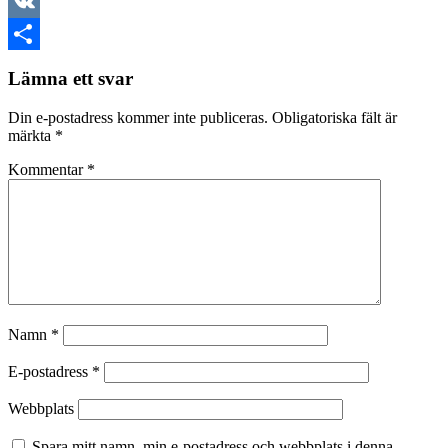
LinkedIn
VK
Dela
Lämna ett svar
Din e-postadress kommer inte publiceras.
Obligatoriska fält är
märkta
*
Kommentar
*
Namn
*
E-postadress
*
Webbplats
Spara mitt namn, min e-postadress och webbplats i denna