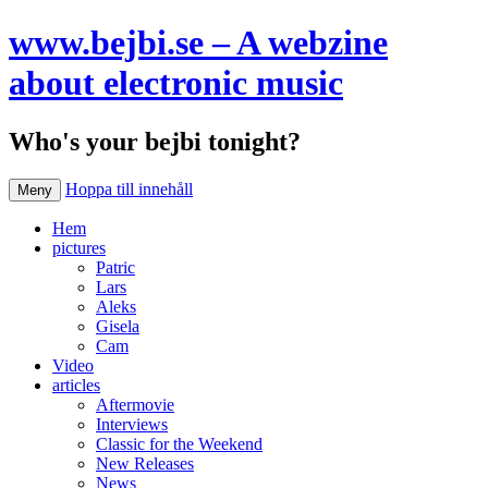
www.bejbi.se – A webzine
about electronic music
Who's your bejbi tonight?
Hoppa till innehåll
Meny
Hem
pictures
Patric
Lars
Aleks
Gisela
Cam
Video
articles
Aftermovie
Interviews
Classic for the Weekend
New Releases
News