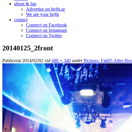
about & faq
Advertise on bejbi.se
We are your bejbi
contact
Connect on Facebook
Connect on Instagram
Connect on Twitter
20140125_2front
Publicerat
2014/02/02
vid
680 × 340
under
Pictures: Fab05 After Ho