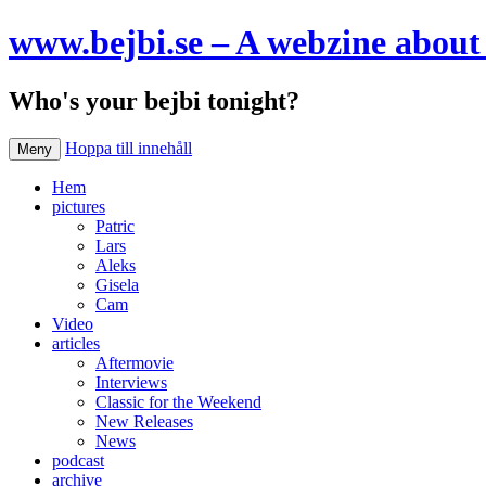
www.bejbi.se – A webzine about 
Who's your bejbi tonight?
Hoppa till innehåll
Meny
Hem
pictures
Patric
Lars
Aleks
Gisela
Cam
Video
articles
Aftermovie
Interviews
Classic for the Weekend
New Releases
News
podcast
archive