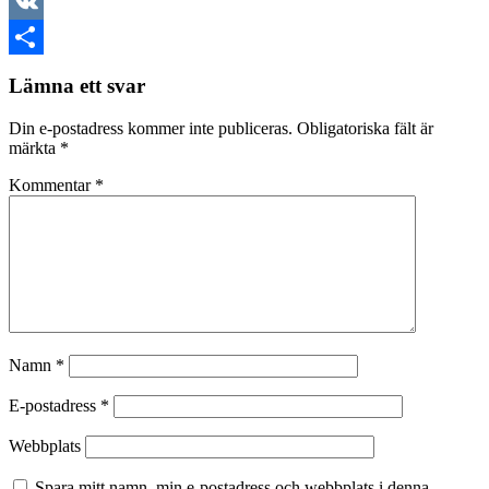
LinkedIn
VK
Dela
Lämna ett svar
Din e-postadress kommer inte publiceras.
Obligatoriska fält är
märkta
*
Kommentar
*
Namn
*
E-postadress
*
Webbplats
Spara mitt namn, min e-postadress och webbplats i denna