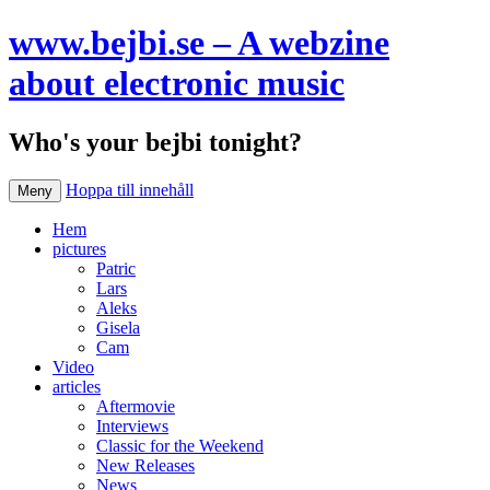
www.bejbi.se – A webzine
about electronic music
Who's your bejbi tonight?
Hoppa till innehåll
Meny
Hem
pictures
Patric
Lars
Aleks
Gisela
Cam
Video
articles
Aftermovie
Interviews
Classic for the Weekend
New Releases
News