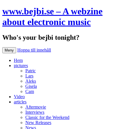
www.bejbi.se – A webzine
about electronic music
Who's your bejbi tonight?
Hoppa till innehåll
Meny
Hem
pictures
Patric
Lars
Aleks
Gisela
Cam
Video
articles
Aftermovie
Interviews
Classic for the Weekend
New Releases
News