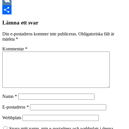
LinkedIn
VK
Dela
Lämna ett svar
Din e-postadress kommer inte publiceras.
Obligatoriska fält är
märkta
*
Kommentar
*
Namn
*
E-postadress
*
Webbplats
Spara mitt namn, min e-postadress och webbplats i denna