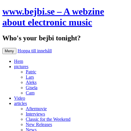
www.bejbi.se – A webzine
about electronic music
Who's your bejbi tonight?
Hoppa till innehåll
Meny
Hem
pictures
Patric
Lars
Aleks
Gisela
Cam
Video
articles
Aftermovie
Interviews
Classic for the Weekend
New Releases
News