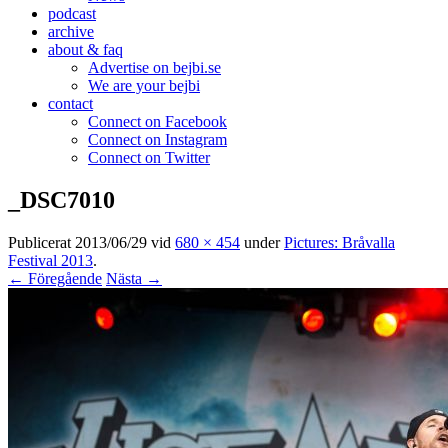
podcast
archive
about & faq
Advertise on bejbi.se
We are your bejbi
contact
Connect on Facebook
Connect on Instagram
Connect on Twitter
_DSC7010
Publicerat
2013/06/29
vid
680 × 454
under
Pictures: Bråvalla
Festival 2013
.
← Föregående
Nästa →