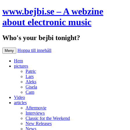
www.bejbi.se – A webzine
about electronic music
Who's your bejbi tonight?
Hoppa till innehåll
Meny
Hem
pictures
Patric
Lars
Aleks
Gisela
Cam
Video
articles
Aftermovie
Interviews
Classic for the Weekend
New Releases
News