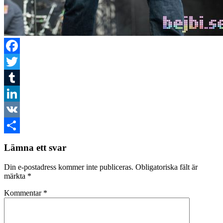
Facebook
Twitter
Tumblr
LinkedIn
VK
Dela
Lämna ett svar
Din e-postadress kommer inte publiceras.
Obligatoriska fält är
märkta
*
Kommentar
*