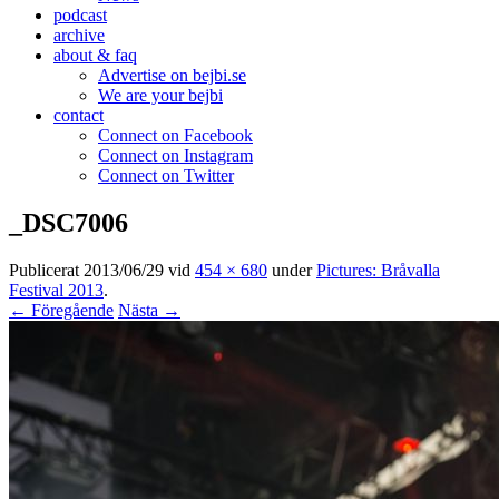
podcast
archive
about & faq
Advertise on bejbi.se
We are your bejbi
contact
Connect on Facebook
Connect on Instagram
Connect on Twitter
_DSC7006
Publicerat
2013/06/29
vid
454 × 680
under
Pictures: Bråvalla
Festival 2013
.
← Föregående
Nästa →