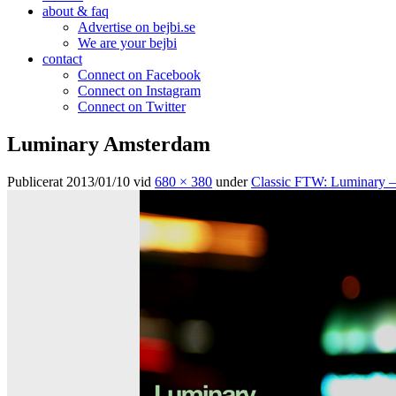
about & faq
Advertise on bejbi.se
We are your bejbi
contact
Connect on Facebook
Connect on Instagram
Connect on Twitter
Luminary Amsterdam
Publicerat
2013/01/10
vid
680 × 380
under
Classic FTW: Luminary 