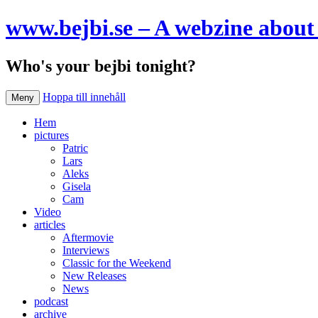
www.bejbi.se – A webzine about 
Who's your bejbi tonight?
Hoppa till innehåll
Meny
Hem
pictures
Patric
Lars
Aleks
Gisela
Cam
Video
articles
Aftermovie
Interviews
Classic for the Weekend
New Releases
News
podcast
archive