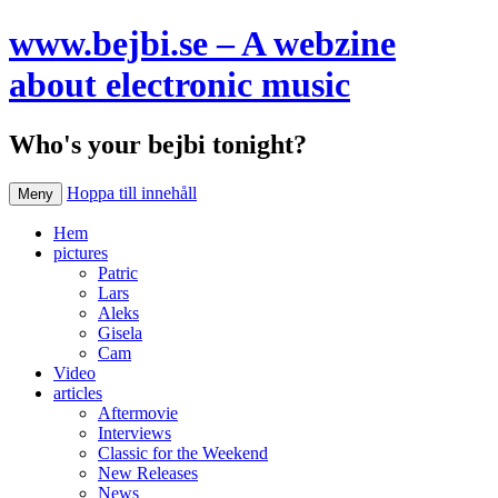
www.bejbi.se – A webzine
about electronic music
Who's your bejbi tonight?
Hoppa till innehåll
Meny
Hem
pictures
Patric
Lars
Aleks
Gisela
Cam
Video
articles
Aftermovie
Interviews
Classic for the Weekend
New Releases
News