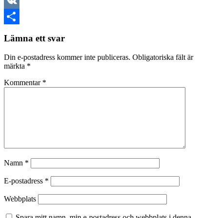
LinkedIn
VK
Dela
Lämna ett svar
Din e-postadress kommer inte publiceras.
Obligatoriska fält är
märkta
*
Kommentar
*
Namn
*
E-postadress
*
Webbplats
Spara mitt namn, min e-postadress och webbplats i denna